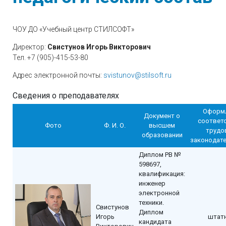
ЧОУ ДО «Учебный центр СТИЛСОФТ»
Директор:
Свистунов Игорь Викторович
Тел. +7 (905)-415-53-80
Адрес электронной почты:
svistunov@stilsoft.ru
Сведения о преподавателях
Оформл
Документ о
соответс
Фото
Ф. И. О.
высшем
трудо
образовании
законодат
Диплом РВ №
598697,
квалификация:
инженер
электронной
техники.
Свистунов
Диплом
Игорь
штат
кандидата