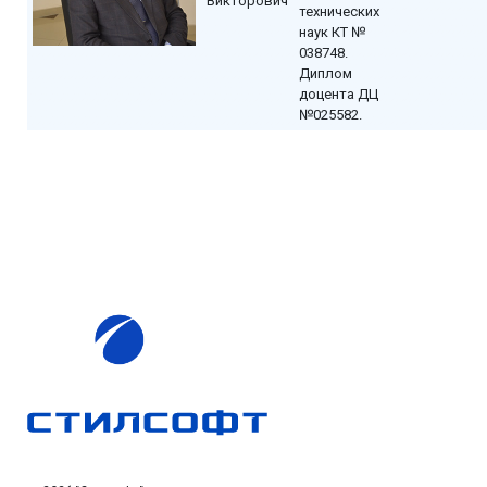
Викторович
технических
наук КТ №
038748.
Диплом
доцента ДЦ
№025582.