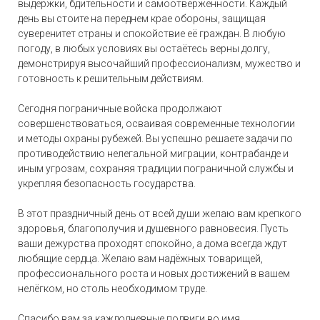
выдержки, бдительности и самоотверженности. Каждый
день вы стоите на переднем крае обороны, защищая
суверенитет страны и спокойствие её граждан. В любую
погоду, в любых условиях вы остаётесь верны долгу,
демонстрируя высочайший профессионализм, мужество и
готовность к решительным действиям.
Сегодня пограничные войска продолжают
совершенствоваться, осваивая современные технологии
и методы охраны рубежей. Вы успешно решаете задачи по
противодействию нелегальной миграции, контрабанде и
иным угрозам, сохраняя традиции пограничной службы и
укрепляя безопасность государства.
В этот праздничный день от всей души желаю вам крепкого
здоровья, благополучия и душевного равновесия. Пусть
ваши дежурства проходят спокойно, а дома всегда ждут
любящие сердца. Желаю вам надёжных товарищей,
профессионального роста и новых достижений в вашем
нелёгком, но столь необходимом труде.
Спасибо вам за каждодневные подвиги во имя