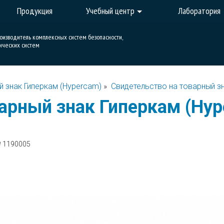
Продукция
Учебный центр
Лаборатория
роизводитель комплексных систем безопасности,
ических систем
й знак Гиперкам (Hypercam)
»
Свидетельство на товарный з
арный знак Гиперкам (Hyp
№ 1190005