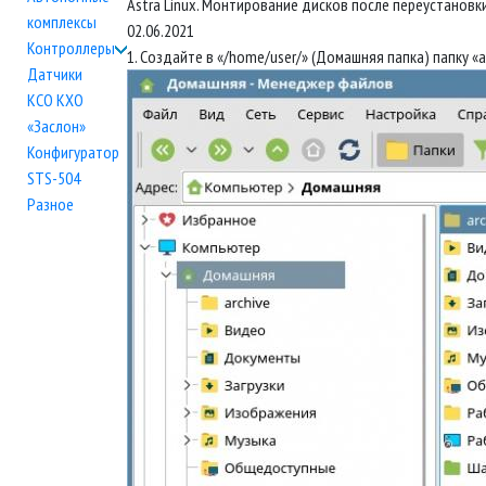
Astra Linux. Монтирование дисков после переустановк
комплексы
02.06.2021
Контроллеры
1. Создайте в «/home/user/» (Домашняя папка) папку «ar
Датчики
КСО КХО
«Заслон»
Конфигуратор
STS-504
Разное