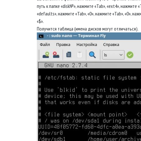
путь к папке «disk№», нажмите «Tab», «ext4», нажмите «
«defaults», нажмите «Tab», «0», нажмите «Tab», «0», наж
«$».
Получится таблица (имена дисков могут отличаться).