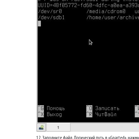
12. Заполните файл. Логический путь в «Gparted», нажми