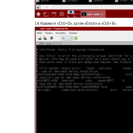
14. Нажмите «Ctrl+O», затем «Enter» и «Ctrl+X».