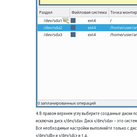
4. В правом верхнем углу выберите созданные диски п
исключая диск «/dev/sda». Диск «/dev/sda» – это систе
Все необходимые настройки выполняйте только с дис
«/dev/sdb» и «/dev/sdc» и т.д.