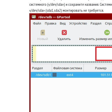
системного («/dev/sda») и сохраните названия. Систем
«/dev/sda» (sda1,sda2) монтировать не требуется.