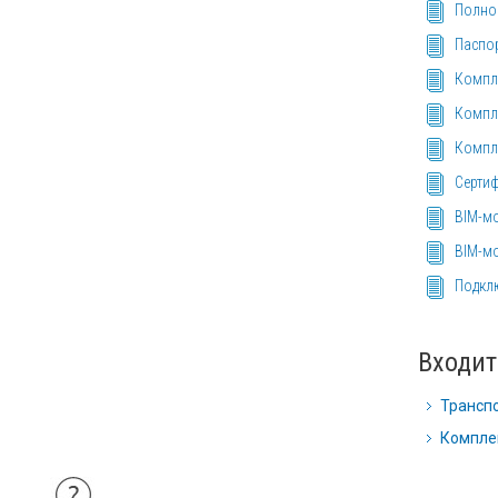
Полное
Паспор
Компле
Компле
Компле
Сертиф
BIM-мо
BIM-мо
Подклю
Входит
Транспо
Комплек