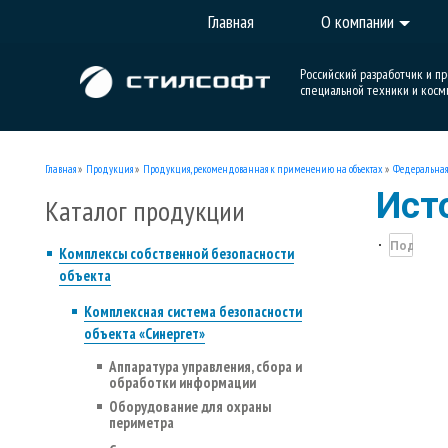
Главная
О компании
Российский разработчик и п
специальной техники и косм
Главная
»
Продукция
»
Продукция, рекомендованная к применению на объектах
»
Федеральная
Ист
Каталог продукции
Комплексы собственной безопасности
объекта
Комплексная система безопасности
объекта «Синергет»
Аппаратура управления, сбора и
обработки информации
Оборудование для охраны
периметра