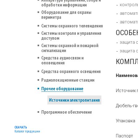
обработки информации
контрол
Оборудование для охраны
автомат
периметра
автомат
Системы охранного телевидения
ОСОБЕ
Системы контроля и управления
доступом
защита 
Системы охранной и пожарной
сигнализации
защита о
Средства аудиосвязи и
КОМПЛ
оповещения
Средства охранного освещения
Наименов
Радиолокационные станции
Прочее оборудование
Источник 
Источники электропитания
Дюбель-гв
Программное обеспечение
Упаковка
СКАЧАТЬ
Каталог продукции
Паспорт