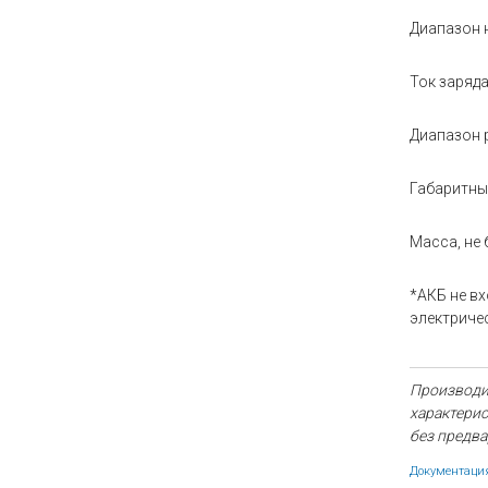
Диапазон 
Ток заряда
Диапазон 
Габаритные
Масса, не 
*АКБ не вх
электричес
Производит
характерис
без предва
Документаци