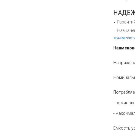
НАДЕЖ
Гарантий
Назначен
Технические 
Наименов
Напряжени
Номинальн
Потребляем
- номинал
- максима
Емкость у