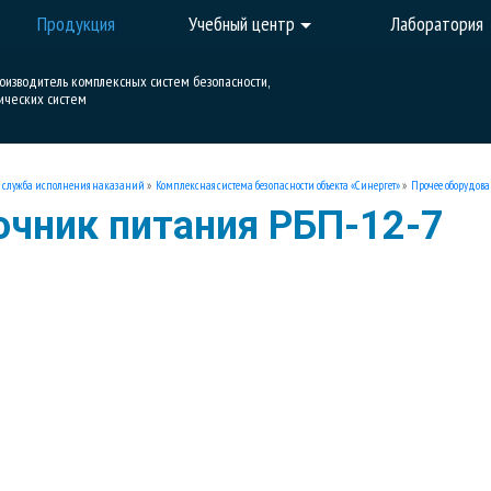
Продукция
Учебный центр
Лаборатория
роизводитель комплексных систем безопасности,
ических систем
 служба исполнения наказаний
»
Комплексная система безопасности объекта «Синергет»
»
Прочее оборудов
очник питания РБП-12-7