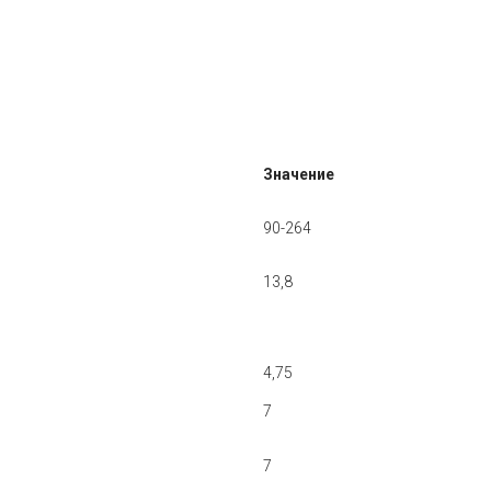
Значение
90-264
13,8
4,75
7
7