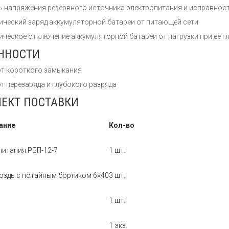
ь напряжения резервного источника электропитания и исправнос
ический заряд аккумуляторной батареи от питающей сети
ическое отключение аккумуляторной батареи от нагрузки при ее 
ННОСТИ
от короткого замыкания
т перезаряда и глубокого разряда
ЕКТ ПОСТАВКИ
ание
Кол-во
питания РБП-12-7
1 шт.
оздь с потайным бортиком 6×40
3 шт.
1 шт.
1 экз.