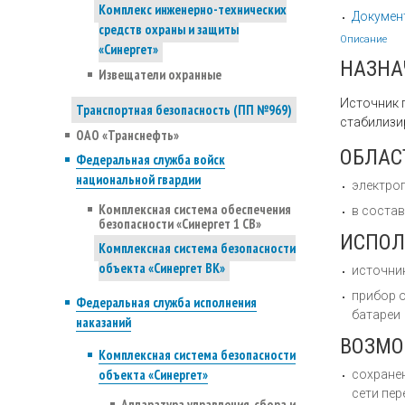
Комплекс инженерно-технических
Докумен
средств охраны и защиты
Описание
«Синергет»
НАЗНА
Извещатели охранные
Источник 
Транспортная безопасность (ПП №969)
стабилизи
ОАО «Транснефть»
ОБЛАС
Федеральная служба войск
национальной гвардии
электро
Комплексная система обеспечения
в соста
безопасности «Синергет 1 СВ»
ИСПОЛ
Комплексная система безопасности
объекта «Синергет ВК»
источни
прибор 
Федеральная служба исполнения
батареи
наказаний
ВОЗМ
Комплексная система безопасности
объекта «Синергет»
сохране
сети пер
Аппаратура управления, сбора и