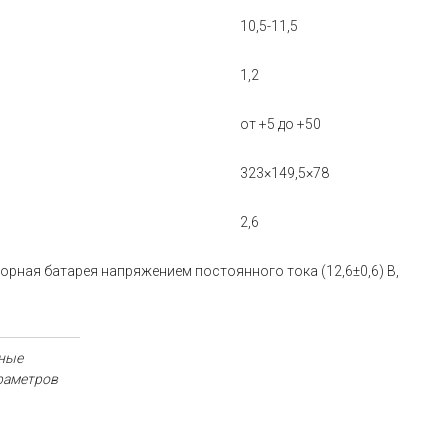
10,5-11,5
1,2
от +5 до +50
323×149,5×78
2,6
орная батарея напряжением постоянного тока (12,6±0,6) В,
иные
араметров