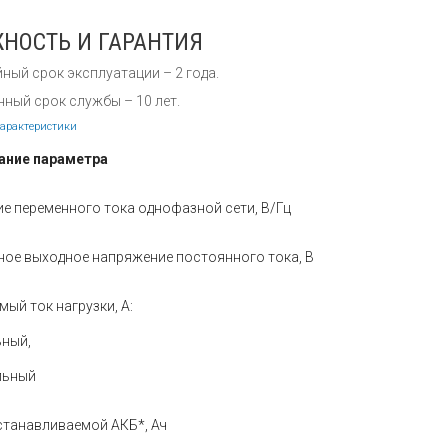
НОСТЬ И ГАРАНТИЯ
ный срок эксплуатации – 2 года.
ный срок службы – 10 лет.
характеристики
ание параметра
е переменного тока однофазной сети, В/Гц
ое выходное напряжение постоянного тока, В
ый ток нагрузки, А:
ьный,
льный
станавливаемой АКБ*, Ач