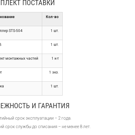
ПЛЕКТ ПОСТАВКИ
нование
Кол-во
ллер STS-504
1 шт.
В
1 шт.
кт монтажных частей
1 к-т
т
1 экз.
ка
1 шт.
ЕЖНОСТЬ И ГАРАНТИЯ
тийный срок эксплуатации – 2 года.
ий срок службы до списания – не менее 8 лет.