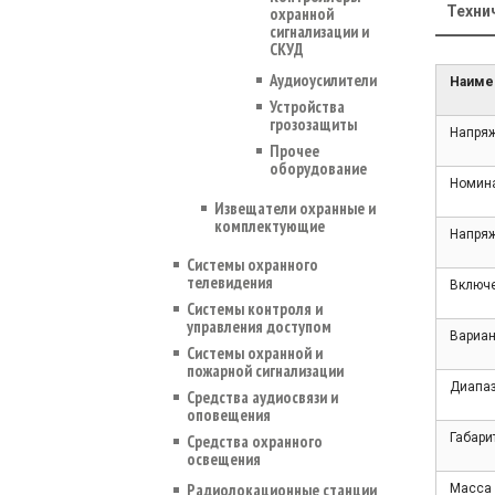
Техни
охранной
сигнализации и
СКУД
Аудиоусилители
Наиме
Устройства
грозозащиты
Напряж
Прочее
оборудование
Номина
Извещатели охранные и
комплектующие
Напряж
Системы охранного
телевидения
Включе
Системы контроля и
управления доступом
Вариан
Системы охранной и
пожарной сигнализации
Диапаз
Средства аудиосвязи и
оповещения
Габари
Средства охранного
освещения
Радиолокационные станции
Масса (