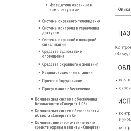
Извещатели охранные и
комплектующие
Описа
Системы охранного телевидения
Системы контроля и управления
НАЗ
доступом
Системы охранной и пожарной
сигнализации
Контрол
Средства аудиосвязи и
оборудо
оповещения
Средства охранного освещения
ОБЛ
Радиолокационные станции
компл
Прочее оборудование
охран
Программное обеспечение
Комплексная система обеспечения
ИСП
безопасности «Синергет 1 СВ»
Комплексная система безопасности
контр
объекта «Синергет ВК»
и уко
Комплекс инженерно-технических
средств охраны и защиты «Синергет»
контр