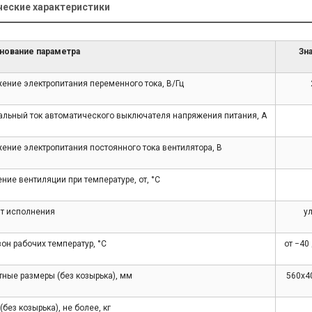
ческие характеристики
нование параметра
Зн
ение электропитания переменного тока, В/Гц
льный ток автоматического выключателя напряжения питания, А
ение электропитания постоянного тока вентилятора, В
ние вентиляции при температуре, от, °С
т исполнения
у
он рабочих температур, °С
от −40
тные размеры (без козырька), мм
560х4
без козырька), не более, кг