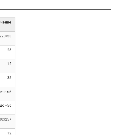
ачение
220/50
25
12
35
личный
 до +50
00х257
12