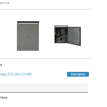
ектов.
ии
лера STS-504 (139 Мб)
Смотреть
стики