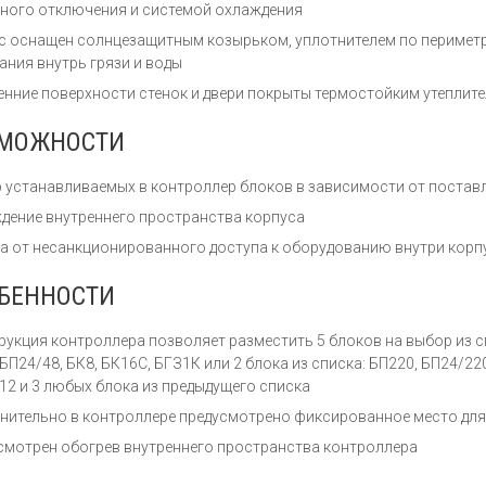
ного отключения и системой охлаждения
с оснащен солнцезащитным козырьком, уплотнителем по перимет
ания внутрь грязи и воды
енние поверхности стенок и двери покрыты термостойким утеплит
МОЖНОСТИ
 устанавливаемых в контроллер блоков в зависимости от поставл
дение внутреннего пространства корпуса
а от несанкционированного доступа к оборудованию внутри корп
БЕННОСТИ
рукция контроллера позволяет разместить 5 блоков на выбор из спи
 БП24/48, БК8, БК16С, БГЗ1К или 2 блока из списка: БП220, БП24/22
12 и 3 любых блока из предыдущего списка
нительно в контроллере предусмотрено фиксированное место для
смотрен обогрев внутреннего пространства контроллера