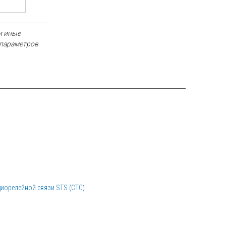
и иные
 параметров
диорелейной связи STS (СТС)