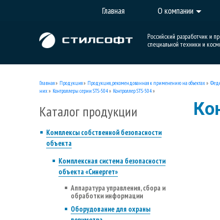
Главная
О компании
Российский разработчик и п
специальной техники и косм
Главная
»
Продукция
»
Продукция, рекомендованная к применению на объектах
»
Феде
них
»
Контроллеры серии STS-504
»
Контроллер STS-504
»
Ко
Каталог продукции
Комплексы собственной безопасности
объекта
Комплексная система безопасности
объекта «Синергет»
Аппаратура управления, сбора и
обработки информации
Оборудование для охраны
периметра