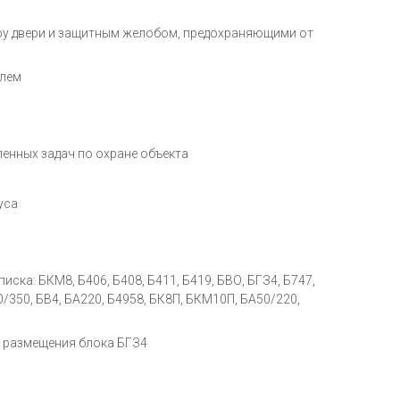
ру двери и защитным желобом, предохраняющими от
елем
енных задач по охране объекта
уса
ска: БКМ8, Б406, Б408, Б411, Б419, БВО, БГЗ4, Б747,
0/350, БВ4, БА220, Б4958, БК8П, БКМ10П, БА50/220,
 размещения блока БГЗ4