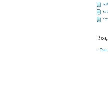
BIM
Вар
Уст
Вход
Тран