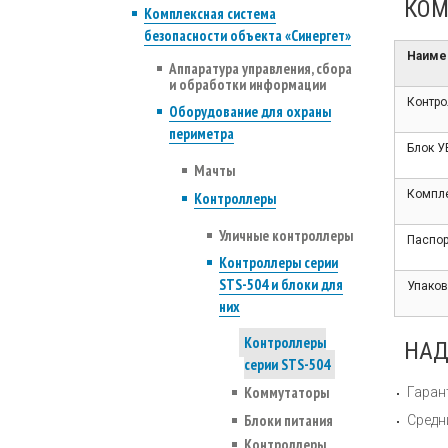
КОМ
Комплексная система
безопасности объекта «Синергет»
Наиме
Аппаратура управления, сбора
и обработки информации
Контро
Оборудование для охраны
периметра
Блок У
Мачты
Компле
Контроллеры
Уличные контроллеры
Паспор
Контроллеры серии
STS-504 и блоки для
Упаков
них
Контроллеры
НАД
серии STS-504
Коммутаторы
Гаран
Блоки питания
Средн
Контроллеры