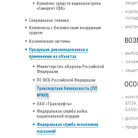
Комплекс средств видеоконтроля
защит
«Синергет СВК»
корпу
попад
Специальная техника
внутр
Комплексы с беспилотным воздушным
судном
ВОЗ
Космические системы
Продукция, рекомендованная к
выбор
применению на объектах
охлаж
Министерство обороны Российской
защит
Федерации
ПС ФСБ Российской Федерации
ОСО
Транспортная безопасность (ПП
№969)
конст
ОАО «Транснефть»
БП24,
БА50/
Федеральная служба войск
национальной гвардии
допол
Федеральная служба исполнения
преду
наказаний