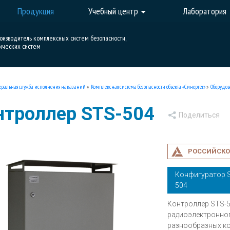
Продукция
Учебный центр
Лаборатория
роизводитель комплексных систем безопасности,
ических систем
ральная служба исполнения наказаний
»
Комплексная система безопасности объекта «Синергет»
»
Оборудов
нтроллер STS-504
РОССИЙСКО
Конфигуратор 
504
Контроллер STS-5
радиоэлектронног
разнообразных ко