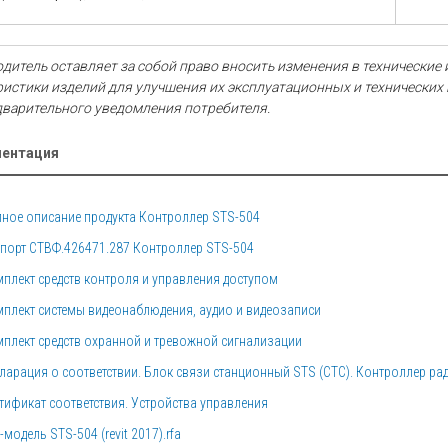
дитель оставляет за собой право вносить изменения в технические 
ристики изделий для улучшения их эксплуатационных и технических
дварительного уведомления потребителя.
ентация
ное описание продукта Контроллер STS-504
порт СТВФ.426471.287 Контроллер STS-504
плект средств контроля и управления доступом
плект системы видеонаблюдения, аудио и видеозаписи
плект средств охранной и тревожной сигнализации
ларация о соответствии. Блок связи станционный STS (СТС). Контроллер ра
тификат соответствия. Устройства управления
-модель STS-504 (revit 2017).rfa